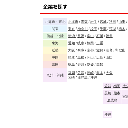
北海道・東北
北海道
/
青森
/
岩手
/
宮城
/
秋田
/
山形
/
関東
東京
/
神奈川
/
埼玉
/
千葉
/
茨城
/
栃木
/
信越・北陸
新潟
/
長野
/
富山
/
石川
/
福井
東海
愛知
/
岐阜
/
静岡
/
三重
近畿
大阪
/
兵庫
/
京都
/
滋賀
/
奈良
/
和歌山
中国
鳥取
/
島根
/
岡山
/
広島
/
山口
四国
徳島
/
香川
/
愛媛
/
高知
福岡
/
佐賀
/
長崎
/
熊本
/
大分
九州・沖縄
宮崎
/
鹿児島
/
沖縄
佐賀
福岡
大
長崎
熊本
宮
鹿児島
沖縄