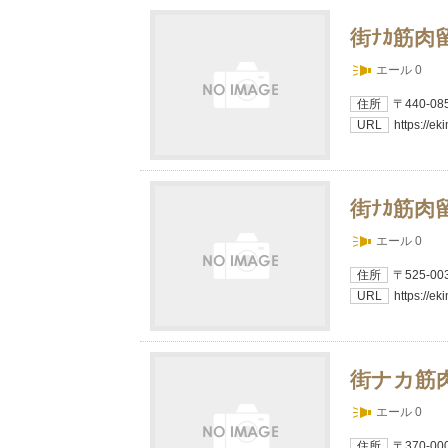
街ﾅｶ筋肉
エール 0
住所
〒440-
URL
https://ek
街ﾅｶ筋肉
エール 0
住所
〒525-
URL
https://ek
街ナカ筋
エール 0
住所
〒370-0