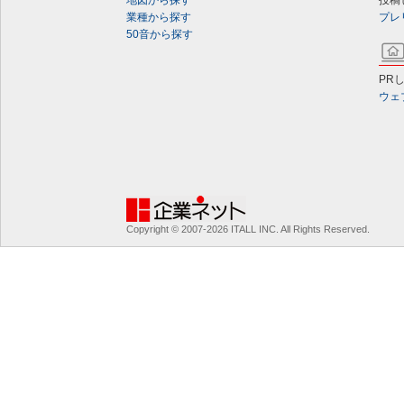
業種から探す
プレ
50音から探す
PR
ウェ
Copyright © 2007-2026 ITALL INC. All Rights Reserved.