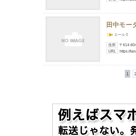
田中モー
エール 0
住所
〒614-8
URL
https://t
1