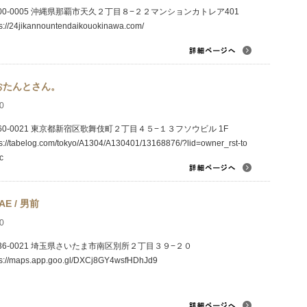
00-0005 沖縄県那覇市天久２丁目８−２２マンションカトレア401
ps://24jikannountendaikouokinawa.com/
おたんとさん。
0
60-0021 東京都新宿区歌舞伎町２丁目４５−１３フソウビル 1F
ps://tabelog.com/tokyo/A1304/A130401/13168876/?lid=owner_rst-to
c
AE / 男前
0
36-0021 埼玉県さいたま市南区別所２丁目３９−２０
ps://maps.app.goo.gl/DXCj8GY4wsfHDhJd9