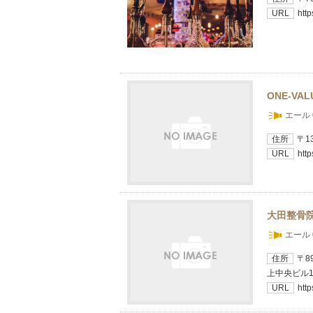
URL
htt
ONE-VA
エール 
住所
〒1
URL
http
大田整骨
エール 
住所
〒8
上中央ビル1
URL
http