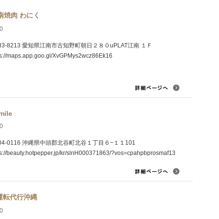
南焼肉 わにく
0
83-8213 愛知県江南市古知野町朝日２８０uPLAT江南 １Ｆ
ps://maps.app.goo.gl/XvGPMys2wcz86Ek16
mile
0
04-0116 沖縄県中頭郡北谷町北谷１丁目６−１１101
ps://beauty.hotpepper.jp/kr/slnH000371863/?vos=cpahpbprosmaf13
運転代行沖縄
0