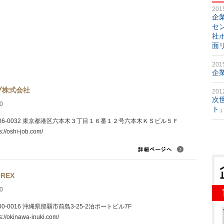
201
企
セ
社
面
201
企
ブ株式会社
201
次
0
ト
06-0032 東京都港区六本木３丁目１６番１２号六本木ＫＳビル５Ｆ
s://oshi-job.com/
REX
0
00-0016 沖縄県那覇市前島3-25-2泊ポートビル7F
s://okinawa-inuki.com/