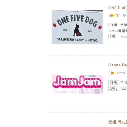
ONE FIV
エール 
住所
〒8
ション味噌
URL
htt
Ozone 
エール 
住所
〒4
URL
htt
元祖 田丸