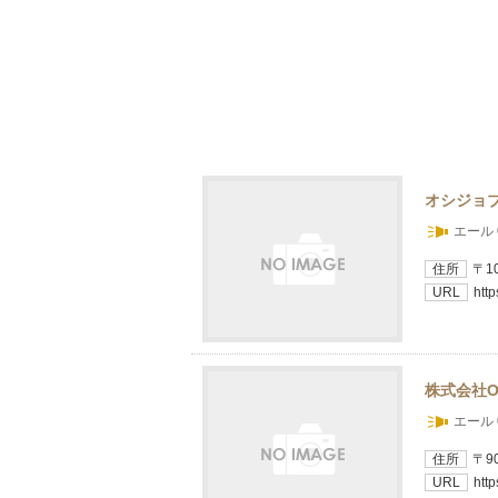
オシジョ
エール 
住所
〒1
URL
http
株式会社O
エール 
住所
〒9
URL
http