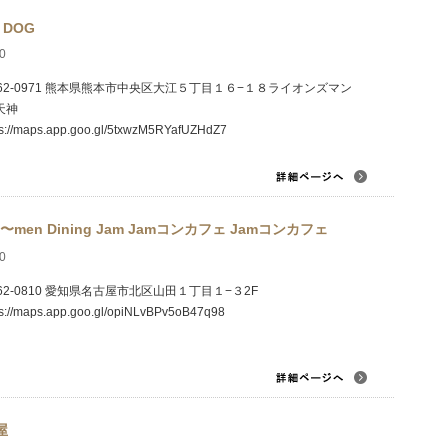
E DOG
0
62-0971 熊本県熊本市中央区大江５丁目１６−１８ライオンズマン
天神
ps://maps.app.goo.gl/5txwzM5RYafUZHdZ7
Ra〜men Dining Jam Jamコンカフェ Jamコンカフェ
0
62-0810 愛知県名古屋市北区山田１丁目１−３2F
ps://maps.app.goo.gl/opiNLvBPv5oB47q98
屋