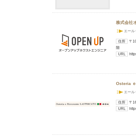
株式会社
エール 
住所
〒1
階
URL
http
Osteria 
エール 
住所
〒1
URL
htt