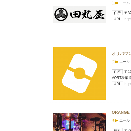
エール 
住所
〒3
URL
htt
オリパワ
エール 
住所
〒1
VORT秋葉原I
URL
http
ORANGE
エール 
住所
〒7