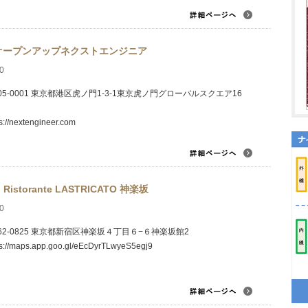
オープンアップネクストエンジニア
0
05-0001 東京都港区虎ノ門1-3-1東京虎ノ門グローバルスクエア16
s://nextengineer.com
ｅ Ristorante LASTRICATO 神楽坂
0
62-0825 東京都新宿区神楽坂４丁目６−６神楽坂館2
ps://maps.app.goo.gl/eEcDyrTLwyeS5egj9