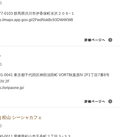
0
77-0103 群馬県渋川市伊香保町水沢２０６−１
ps://maps.app.goo.gl/2FwdNskBc93DW4KW8
ン
0
01-0041 東京都千代田区神田須田町 VORT秋葉原IV 2F1丁目7番8号
V 2F
s://oripaone.jp/
 | 松山 シーシャカフェ
0
90-0011 愛媛県松山市千舟町２丁目３−３３