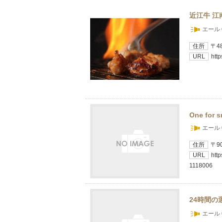
近江牛 江
エール 
住所
〒4
URL
htt
One for s
エール 
住所
〒9
URL
htt
1118006
24時間の
エール 