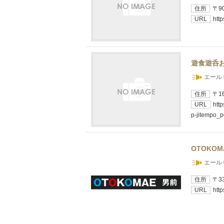
住所
〒9
URL
htt
遊食遊呑
エール 
住所
〒1
URL
htt
p-jitempo_p
OTOKOM
エール 
住所
〒3
URL
htt