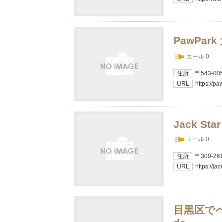
PawPa
エール 0
住所
〒543-
URL
https://pa
Jack Star
エール 0
住所
〒300-
URL
https://ja
目黒区でペ