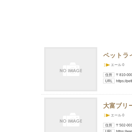
ペットラ
エール 0
住所
〒810-
URL
https://p
大富ブリ
エール 0
住所
〒502-
URL
https://