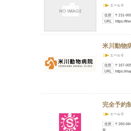
エール 0
住所
〒231-0
URL
https://th
米川動物
エール 0
住所
〒167-
URL
https://
完全予約
エール 0
住所
〒260-
室