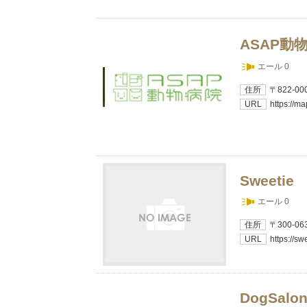
ASAP動
エール 0
住所
〒822-
URL
https://m
Sweetie
エール 0
住所
〒300-
URL
https://s
DogSalon