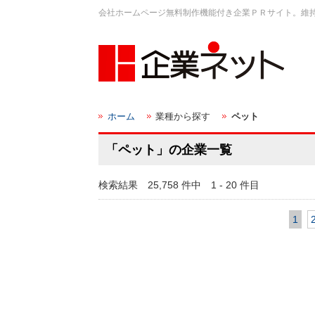
会社ホームページ無料制作機能付き企業ＰＲサイト。維
ホーム
業種から探す
ペット
「ペット」の企業一覧
検索結果 25,758 件中 1 - 20 件目
1