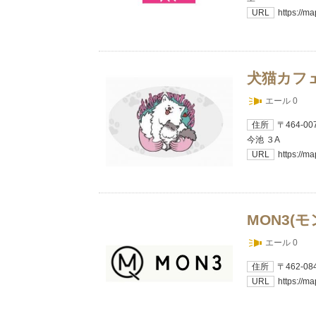
URL
https://
犬猫カフェ p
エール 0
住所
〒464-
今池 ３A
URL
https://
MON3(
エール 0
住所
〒462-
URL
https://