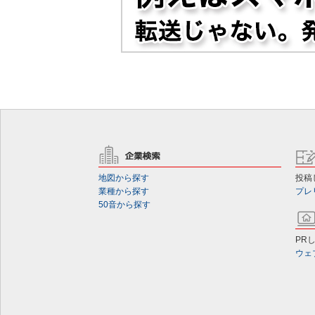
地図から探す
投稿
業種から探す
プレ
50音から探す
PR
ウェ