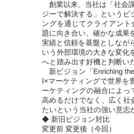
創業以来、当社は「社会課
ジーで解決する」というビ
ングを通じてクライアント
題に向き合い、確かな成果
実績と信頼を基盤としながら
いう外部環境の大きな変化
へと踏み出す好機と判断い
新ビジョン「Enriching the Wor
I×マーケティングで世界を
ーケティングの融合によっ
高めるだけでなく、広く社
たいという当社の強い意志
◆ 新旧ビジョン対比
変更前 変更後（今回）