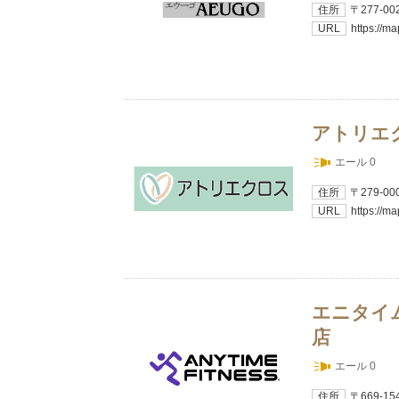
住所
〒277-
URL
https://
アトリエ
エール 0
住所
〒279-
URL
https://
エニタイ
店
エール 0
住所
〒669-