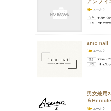
アンフィ
エール 0
住所
〒294-0
URL
https://w
amo nail
エール 0
住所
〒649-
URL
https://ki
男女兼用2
＆Herc
エール 0