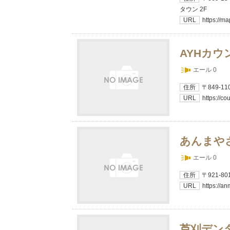
タウン 2F
URL
https://
AYHカ
エール 0
住所
〒849-1
URL
https://c
あんまや
エール 0
住所
〒921-8
URL
https://a
芦刈デン