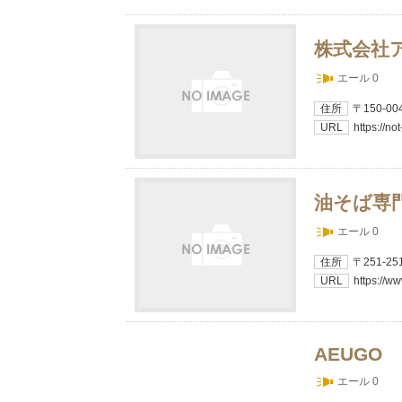
株式会社
エール 0
住所
〒150-
URL
https://no
油そば専
エール 0
住所
〒251-
URL
https://w
AEUGO
エール 0