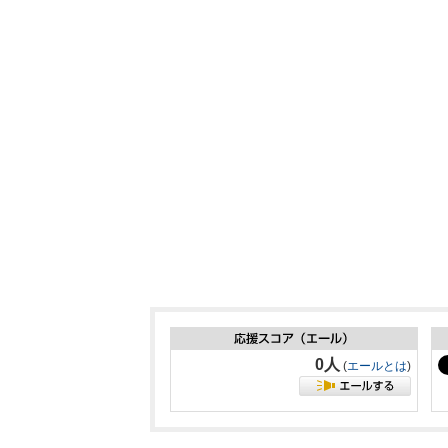
0人
(
エールとは
)