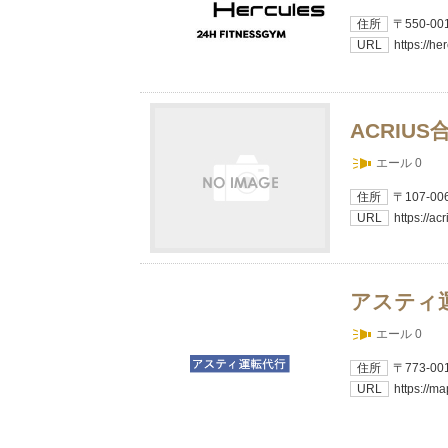
住所
〒550-0
URL
https://he
ACRIU
エール 0
住所
〒107-
URL
https://acr
アスティ
エール 0
住所
〒773-
URL
https://