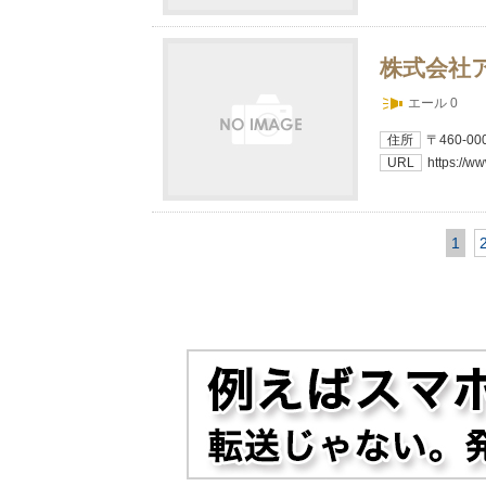
株式会社
エール 0
住所
〒460-
URL
https://w
1