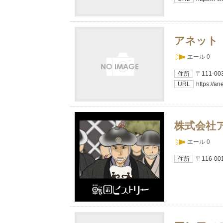
アネット
エール 0
住所
〒111-
URL
https://an
株式会社
エール 0
住所
〒116-0