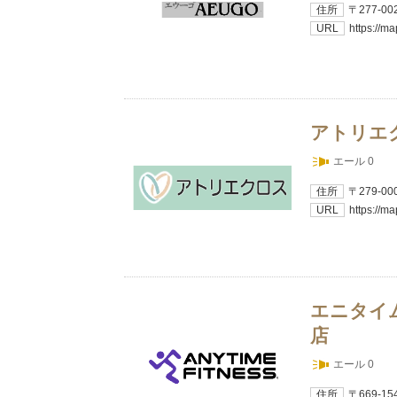
住所
〒277-
URL
https://
アトリエ
エール 0
住所
〒279-
URL
https://
エニタイ
店
エール 0
住所
〒669-