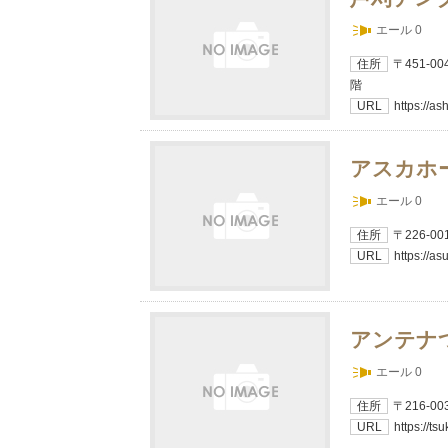
エール 0
住所
〒451-
階
URL
https://ash
アスカホ
エール 0
住所
〒226-
URL
https://a
アンテナ
エール 0
住所
〒216-0
URL
https://t