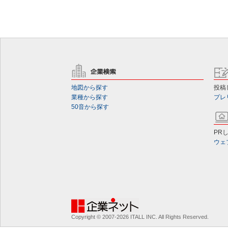
地図から探す
投稿
業種から探す
プレ
50音から探す
PR
ウェ
Copyright © 2007-2026 ITALL INC. All Rights Reserved.