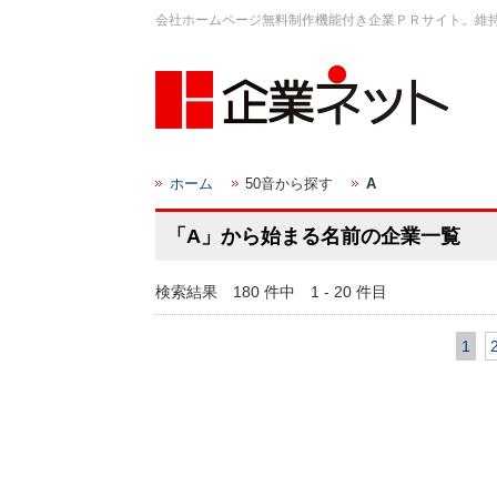
会社ホームページ無料制作機能付き企業ＰＲサイト。維
ホーム
50音から探す
A
「A」から始まる名前の企業一覧
検索結果 180 件中 1 - 20 件目
1