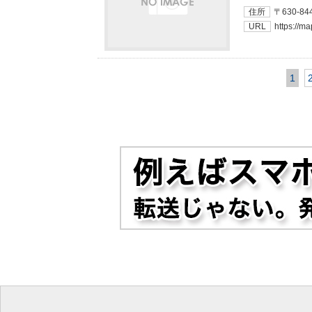
住所
〒630-8
URL
https://
1