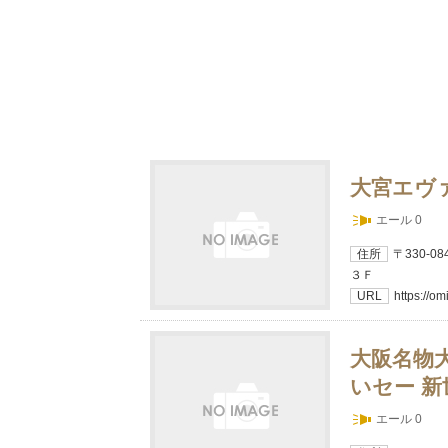
大宮エヴ
エール 0
住所
〒330-
３Ｆ
URL
https://om
大阪名物
いセー 
エール 0