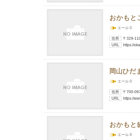
おかもと
エール 0
住所
〒329-
URL
https://o
岡山ひだ
エール 0
住所
〒700-
URL
https://w
おかもと
エール 0