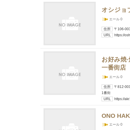
オシジョ
エール 0
住所
〒106-
URL
https://os
お好み焼·
一番街店
エール 0
住所
〒812-
1番街
URL
https://a
ONO HAKA
エール 0