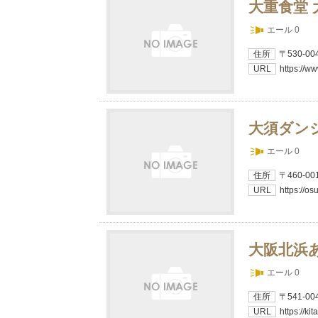
大重食堂 
エール 0
住所
〒530-
URL
https://w
大須ダン
エール 0
住所
〒460-
URL
https://o
大阪北浜
エール 0
住所
〒541-
URL
https://k