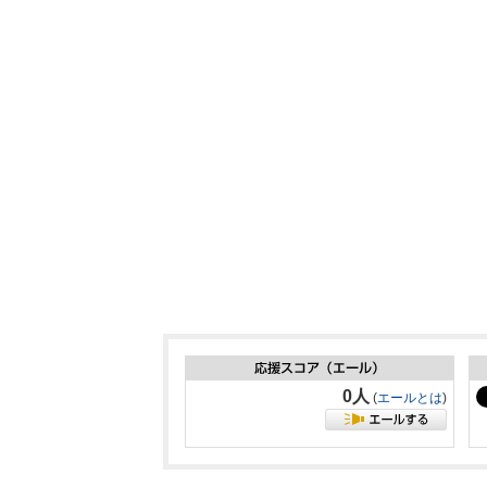
0人
(
エールとは
)