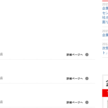
201
企
セ
社
面
201
企
201
次
ト
川店
川店
川店