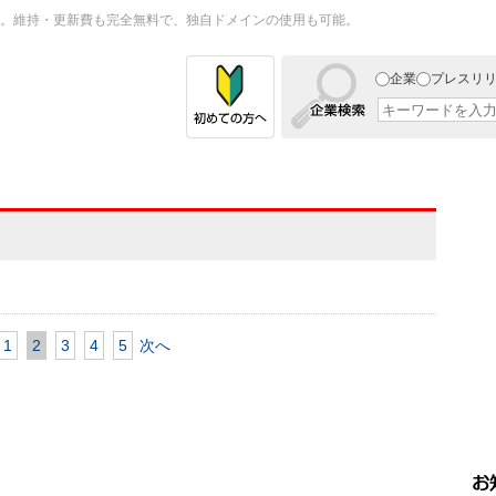
。維持・更新費も完全無料で、独自ドメインの使用も可能。
企業
プレスリ
1
2
3
4
5
次へ