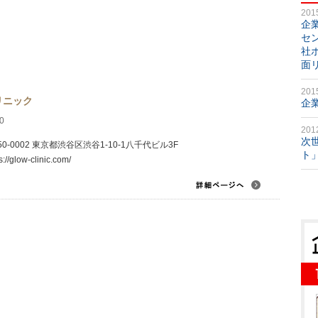
201
企
セ
社
面
201
リニック
企
0
201
次
50-0002 東京都渋谷区渋谷1-10-1八千代ビル3F
ト
s://glow-clinic.com/