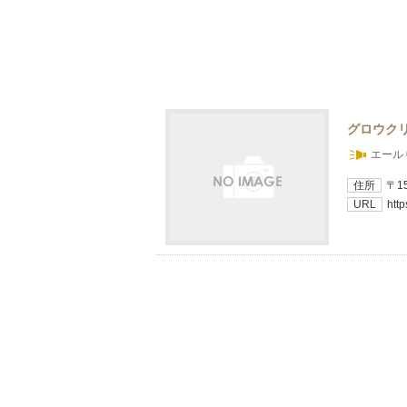
グロウク
エール 
住所
〒1
URL
http