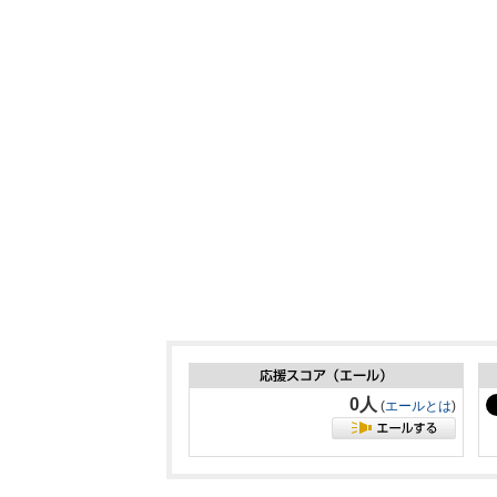
0人
(
エールとは
)