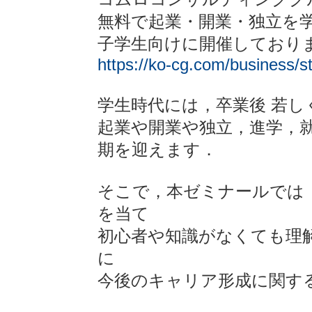
無料で起業・開業・独立を
子学生向けに開催しており
https://ko-cg.com/business/s
学生時代には，卒業後 若し
起業や開業や独立，進学，
期を迎えます．
そこで，本ゼミナールでは
を当て
初心者や知識がなくても理
に
今後のキャリア形成に関す