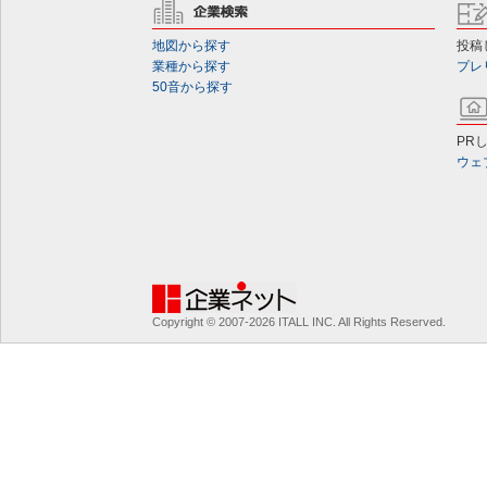
地図から探す
投稿
業種から探す
プレ
50音から探す
PR
ウェ
Copyright © 2007-2026 ITALL INC. All Rights Reserved.