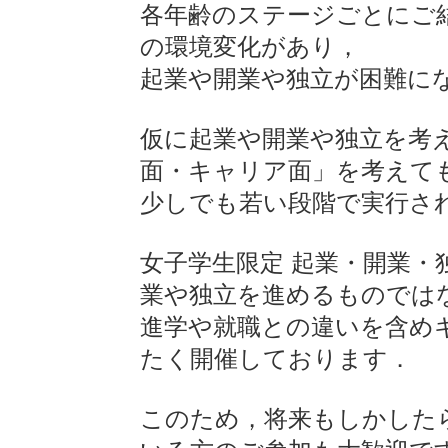
各年齢のステージごとにご
の環境変化があり，
起業や開業や独立が困難に
仮に起業や開業や独立を考
面・キャリア面」を考えて
少しでも若い段階で実行さ
女子学生限定 起業・開業・
業や独立を進めるものでは
進学や就職との違いを含め
たく開催しております．
このため，将来もしかした