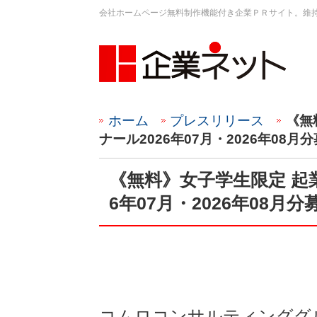
会社ホームページ無料制作機能付き企業ＰＲサイト。維
ホーム
プレスリリース
《無
ナール2026年07月・2026年08月
《無料》女子学生限定 起
6年07月・2026年08月分
コムロコンサルティンググ