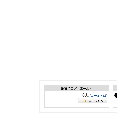
0人
(
エールとは
)