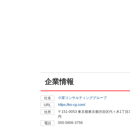
企業情報
小室コンサルティンググループ
社名
https://ko-cg.com/
URL
〒151-0053 東京都東京都渋谷区代々木1丁目
住所
内
050-5806-3758
電話