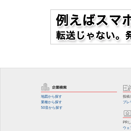
地図から探す
投稿
業種から探す
プレ
50音から探す
PR
ウェ