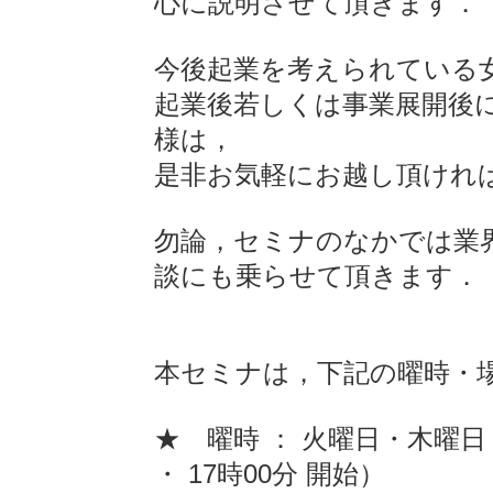
心に説明させて頂きます．
今後起業を考えられている
起業後若しくは事業展開後
様は，
是非お気軽にお越し頂けれ
勿論，セミナのなかでは業
談にも乗らせて頂きます．
本セミナは，下記の曜時・
★ 曜時 ： 火曜日・木曜日・
・ 17時00分 開始）