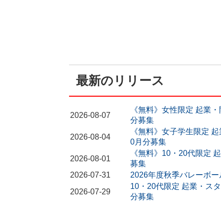
最新のリリース
《無料》女性限定 起業・開
2026-08-07
分募集
《無料》女子学生限定 起業
2026-08-04
0月分募集
《無料》10・20代限定 
2026-08-01
募集
2026-07-31
2026年度秋季バレーボ
10・20代限定 起業・スタ
2026-07-29
分募集