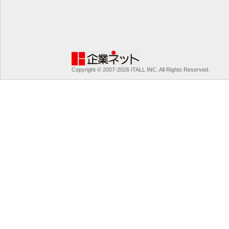
Copyright © 2007-2026 ITALL INC. All Rights Reserved.