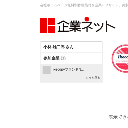
会社ホームページ無料制作機能付き企業ＰＲサイト。維
小林 雄二郎 さん
参加企業 (1)
ikecopyブランドN...
もっと見る
表示でき