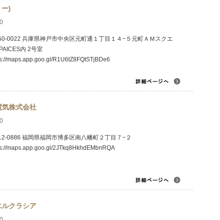
ミー)
0
50-0022 兵庫県神戸市中央区元町通１丁目１４−５元町ＡＭスクエ
PAICES内 2号室
ps://maps.app.goo.gl/R1U6tZ8FQtSTjBDe6
電気株式会社
0
12-0886 福岡県福岡市博多区南八幡町２丁目７−２
ps://maps.app.goo.gl/2JTkq8HkhdEMbnRQA
エルクラシア
0