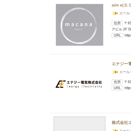
aim e(エ
エール 
住所
〒6
アビル 2F S
URL
htt
エナジー
エール 
住所
〒8
URL
htt
株式会社
エール 