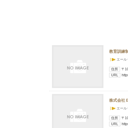
教育訓練
エール 
住所
〒10
URL
http
株式会社
エール 
住所
〒1
URL
http