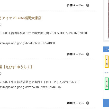
 アイケアLaBo福岡大濠店
0
10-0051 福岡県福岡市中央区大濠公園２−３５THE APARTMENT50
ps://maps.app.goo.gl/brvd8pNxFFT7vAKG8
楽【えびす ゆうらく】
0
50-0021 東京都渋谷区恵比寿西１丁目１−２しんみつビル 7F
ps://maps.app.goo.gl/WmYwXKTMwKCqM4Cw7