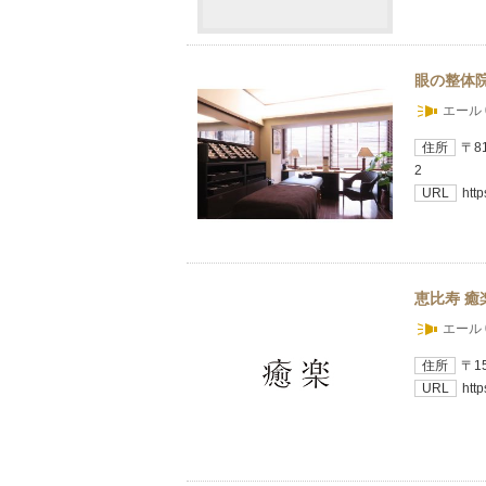
眼の整体院
エール 
住所
〒8
2
URL
htt
恵比寿 癒
エール 
住所
〒1
URL
htt