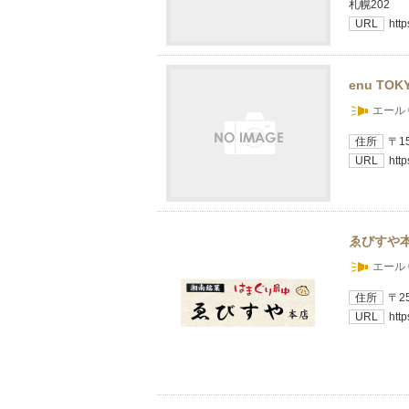
札幌202
URL
http
enu TO
エール 
住所
〒1
URL
http
ゑびすや
エール 
住所
〒2
URL
htt