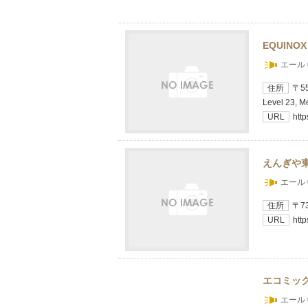
EQUIN
エール 
住所
〒55
Level 23, M
URL
htt
えんぎや
エール 
住所
〒7
URL
http
エコミッ
エール 