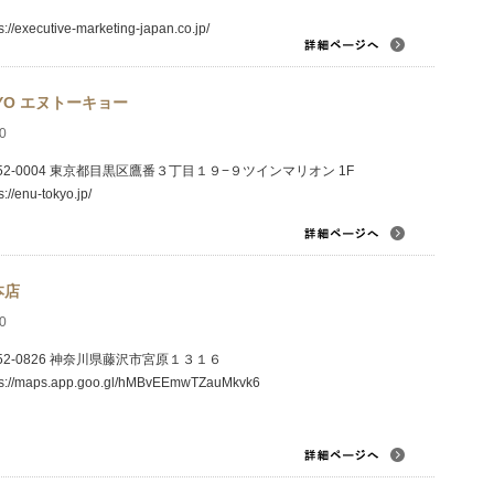
s://executive-marketing-japan.co.jp/
KYO エヌトーキョー
0
52-0004 東京都目黒区鷹番３丁目１９−９ツインマリオン 1F
s://enu-tokyo.jp/
本店
0
52-0826 神奈川県藤沢市宮原１３１６
ps://maps.app.goo.gl/hMBvEEmwTZauMkvk6