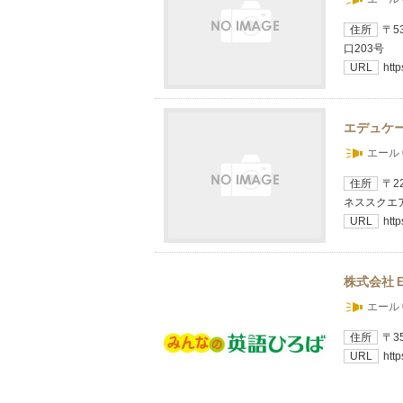
住所
〒5
口203号
URL
http
エデュケ
エール 
住所
〒2
ネススクエア
URL
http
株式会社
エール 
住所
〒3
URL
http