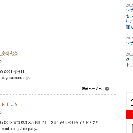
201
企
セ
社
面
201
企
制度研究会
201
次
0
ト
0-0001 海外11
s://kyoikukunren.jp/
ＥＮＴＬＡ
0
05-0013 東京都港区浜松町2丁目2番15号浜松町ダイヤビル2Ｆ
s://entla.co.jp/company/