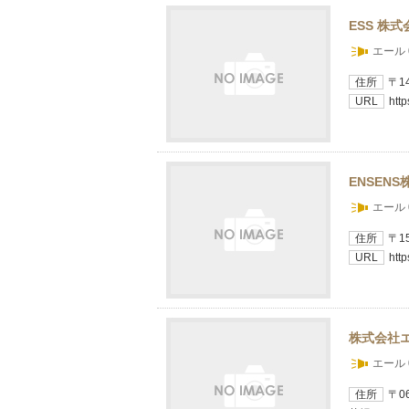
ESS 株式
エール 
住所
〒1
URL
http
ENSEN
エール 
住所
〒1
URL
htt
株式会社
エール 
住所
〒0