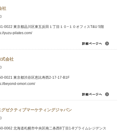
会社
0
41-0022 東京都品川区東五反田１丁目１０−１０オフィスT&U 5階
s://yuzu-pilates.com/
S株式会社
0
50-0021 東京都渋谷区恵比寿西2-17-17-B1F
ps://beyond-omori.com/
エグゼクティブマーケティングジャパン
0
60-0062 北海道札幌市中央区南二条西8丁目1-8プライムレジデンス