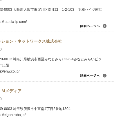
33-0003 大阪府大阪市東淀川区南江口 1-2-103 明和ハイツ南江
s://lcracia-lp.com/
ーション・ネットワークス株式会社
0
20-0012 神奈川県横浜市西区みなとみらい3-6-4みなとみらいビジ
11階
s://enw.co.jp/
ＥＭメディア
0
59-0003 埼玉県所沢市中富南4丁目2番地1304
s://eigohiroba.jp/