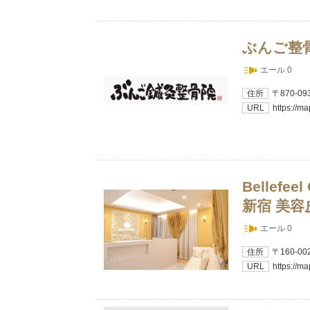
ぶんご整
エール 0
住所
〒870-
URL
https://
Bellef
新宿 美
エール 0
住所
〒160-
URL
https://m