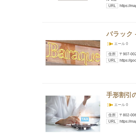
URL
https://
バラック -B
エール 0
住所
〒907-
URL
https://
手形割引
エール 0
住所
〒802-
URL
https://m