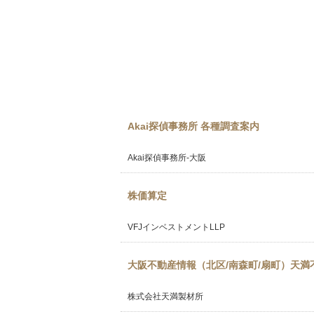
Akai探偵事務所 各種調査案内
Akai探偵事務所-大阪
株価算定
VFJインベストメントLLP
大阪不動産情報（北区/南森町/扇町）天満
株式会社天満製材所