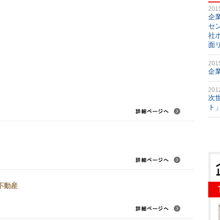
201
企
セ
社
面
201
企
201
次
ト
不動産