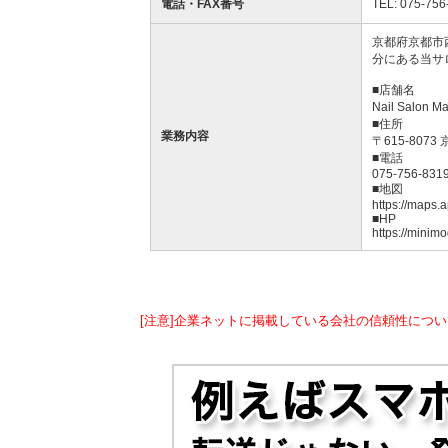
電話・FAX番号
TEL: 075-756
京都府京都市
分にある当サ
■店舗名
Nail Salo
■住所
業務内容
〒615-807
■電話
075-756-831
■地図
https://maps
■HP
https://minim
[注意]企業ネットに掲載している会社の信頼性につい