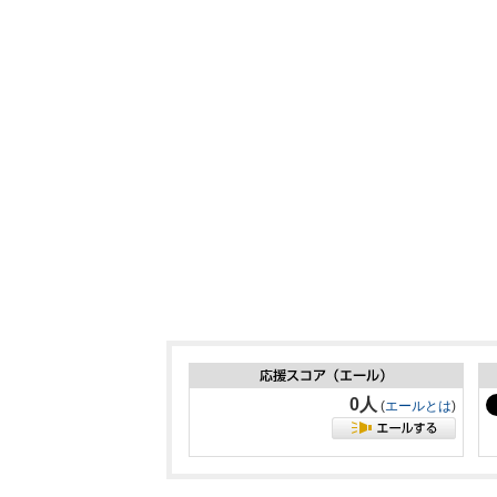
0人
(
エールとは
)