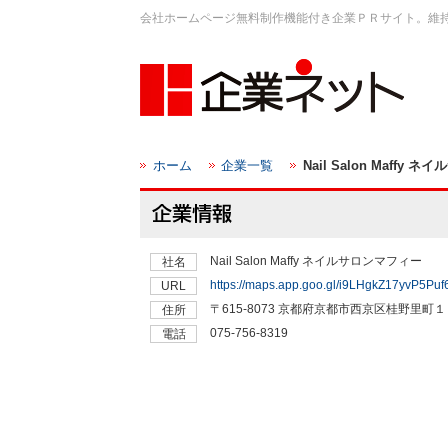
会社ホームページ無料制作機能付き企業ＰＲサイト。維
ホーム
企業一覧
Nail Salon Maffy
Nail Salon Maffy ネイルサロンマフィー
社名
https://maps.app.goo.gl/i9LHgkZ17yvP5Puf
URL
〒615-8073 京都府京都市西京区桂野里町１
住所
075-756-8319
電話