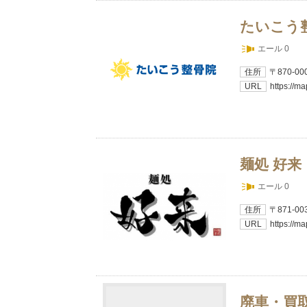
たいこう
エール 0
住所
〒870-
URL
https://
麺処 好来
エール 0
住所
〒871-
URL
https://m
廃車・買