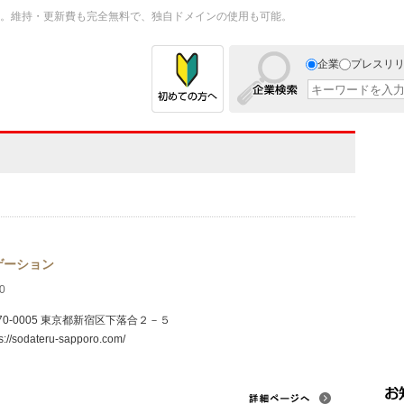
。維持・更新費も完全無料で、独自ドメインの使用も可能。
企業
プレスリ
ゲーション
0
70-0005 東京都新宿区下落合２－５
ps://sodateru-sapporo.com/