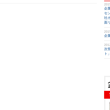
201
企
セ
社
面
201
企
201
次
ト