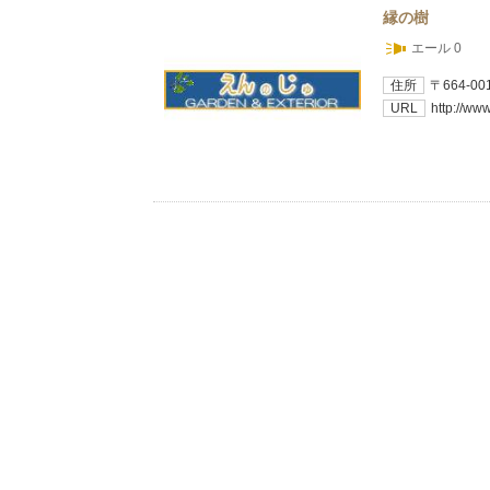
縁の樹
エール 0
住所
〒664-
URL
http://ww