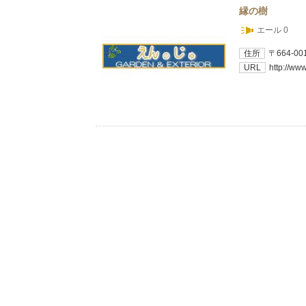
縁の樹
エール 0
住所
〒664-
URL
http://ww