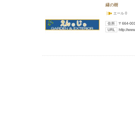
縁の樹
エール 0
住所
〒664-
URL
http://ww