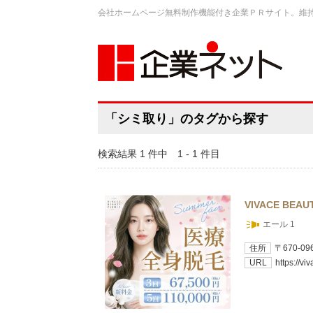
会社ホームページ無料制作機能付き企業ＰＲサイト。維
「シミ取り」のタグから探す
検索結果 1 件中 1 - 1 件目
VIVACE BEAU
エール 1
住所
〒670-
URL
https://vi