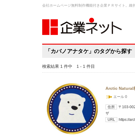
会社ホームページ無料制作機能付き企業ＰＲサイト。維
「カバノアナタケ」のタグから探す
検索結果 1 件中 1 - 1 件目
Arctic Natu
エール 0
住所
〒103-
ザ
URL
https://ar