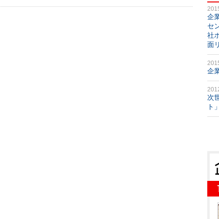
201
企
セ
社
面
201
企
201
次
ト