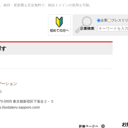
。維持・更新費も完全無料で、独自ドメインの使用も可能。
企業
プレスリ
探す
ゲーション
0
70-0005 東京都新宿区下落合２－５
ps://sodateru-sapporo.com/