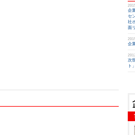
201
企
セ
社
面
201
企
201
次
ト