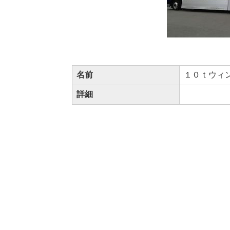
名前
１０ｔウィ
詳細