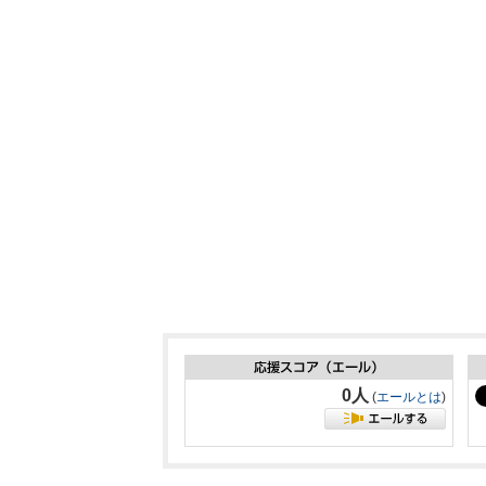
0人
(
エールとは
)