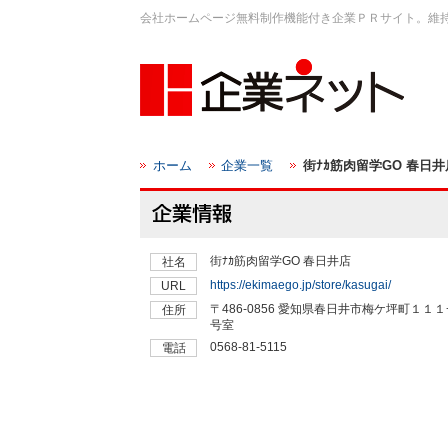
会社ホームページ無料制作機能付き企業ＰＲサイト。維
ホーム
企業一覧
街ﾅｶ筋肉留学GO 春日井
街ﾅｶ筋肉留学GO 春日井店
社名
https://ekimaego.jp/store/kasugai/
URL
〒486-0856 愛知県春日井市梅ケ坪町１１
住所
号室
0568-81-5115
電話