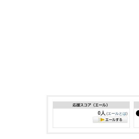
0人
(
エールとは
)