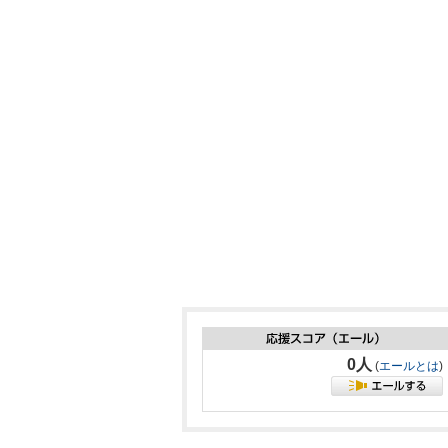
0人
(
エールとは
)