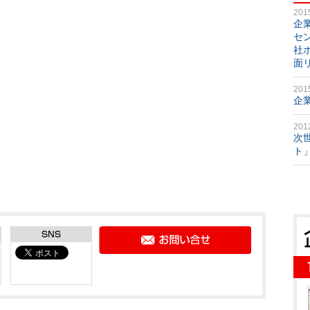
201
企
セ
社
面
201
企
201
次
ト