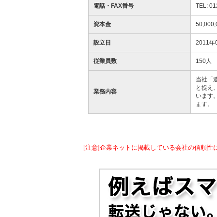
電話・FAX番号
TEL: 01
資本金
50,000
設立日
2011年
従業員数
150人
当社「
と捉え
業務内容
います
ます。
[注意]企業ネットに掲載している会社の信頼性