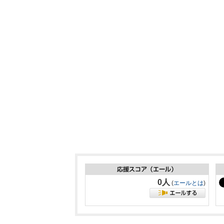
0人
(
エールとは
)