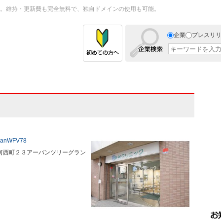
。維持・更新費も完全無料で、独自ドメインの使用も可能。
企業
プレスリ
D7anWFV78
九条河西町２３アーバンツリーグラン