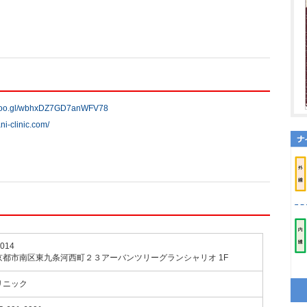
.goo.gl/wbhxDZ7GD7anWFV78
ni-clinic.com/
014
京都市南区東九条河西町２３アーバンツリーグランシャリオ 1F
リニック