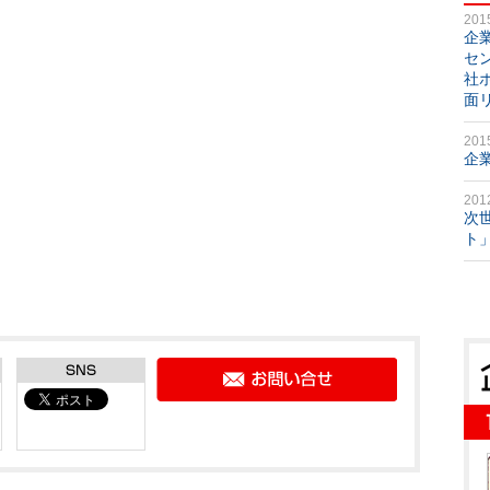
201
企
セ
社
面
201
企
201
次
ト