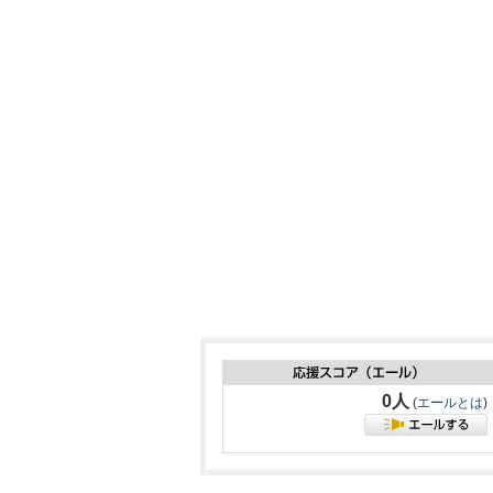
0人
(
エールとは
)