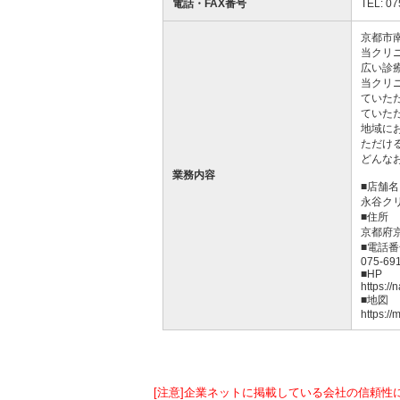
電話・FAX番号
TEL: 07
京都市
当クリ
広い診
当クリ
ていた
ていた
地域に
ただけ
どんな
業務内容
■店舗名
永谷ク
■住所
京都府
■電話番
075-69
■HP
https://
■地図
https:
[注意]企業ネットに掲載している会社の信頼性