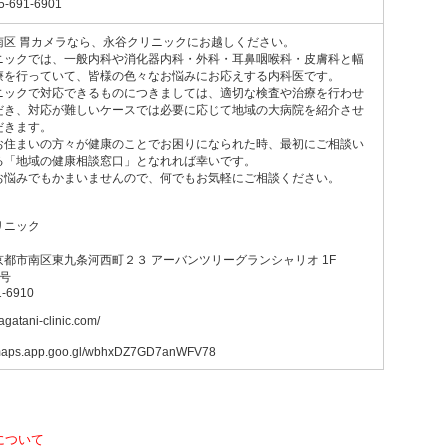
5-691-6901
南区 胃カメラなら、永谷クリニックにお越しください。
ニックでは、一般内科や消化器内科・外科・耳鼻咽喉科・皮膚科と幅
療を行っていて、皆様の色々なお悩みにお応えする内科医です。
ニックで対応できるものにつきましては、適切な検査や治療を行わせ
だき、対応が難しいケースでは必要に応じて地域の大病院を紹介させ
だきます。
お住まいの方々が健康のことでお困りになられた時、最初にご相談い
る「地域の健康相談窓口」となれれば幸いです。
お悩みでもかまいませんので、何でもお気軽にご相談ください。
リニック
京都市南区東九条河西町２３ アーバンツリーグランシャリオ 1F
号
1-6910
nagatani-clinic.com/
//maps.app.goo.gl/wbhxDZ7GD7anWFV78
について