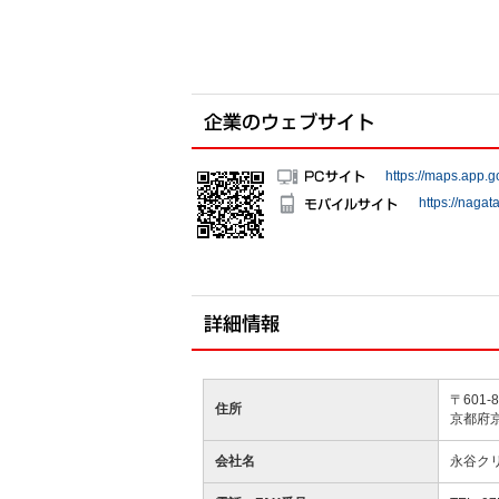
https://maps.app
https://nagata
〒601-8
住所
京都府
会社名
永谷ク