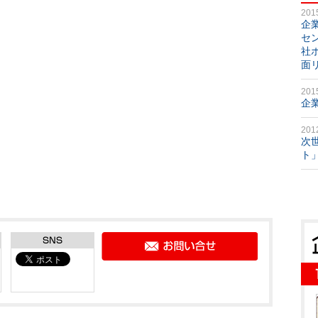
201
企
セ
社
面
201
企
201
次
ト