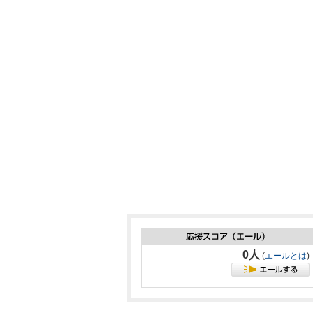
0人
(
エールとは
)