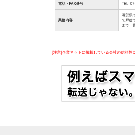
電話・FAX番号
TEL: 07
滋賀県
業務内容
で戸建
まで一
[注意]企業ネットに掲載している会社の信頼性