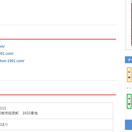
om/
1991.com/
//hori-1991.com/
111
根市稲里町 1632番地
社ほり