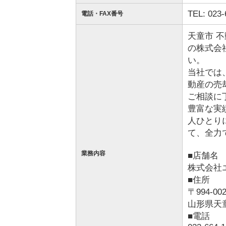
TEL: 023-
電話・FAX番号
天童市 
の株式会
い。
当社では
動産の売
ご相談に
豊富な実
人ひとり
て、全力
業務内容
■店舗
株式会社
■住所
〒994-00
山形県天童
■電話