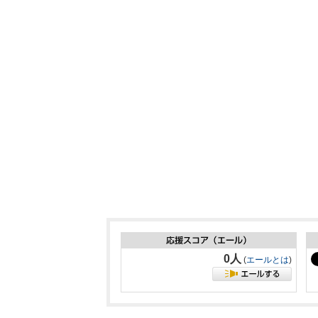
0人
(
エールとは
)