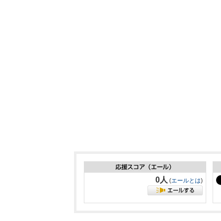
0人
(
エールとは
)