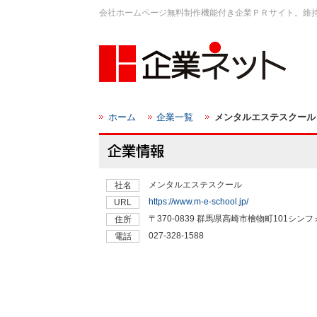
会社ホームページ無料制作機能付き企業ＰＲサイト。維
ホーム
企業一覧
メンタルエステスクール
メンタルエステスクール
社名
https://www.m-e-school.jp/
URL
〒370-0839 群馬県高崎市檜物町101シン
住所
027-328-1588
電話