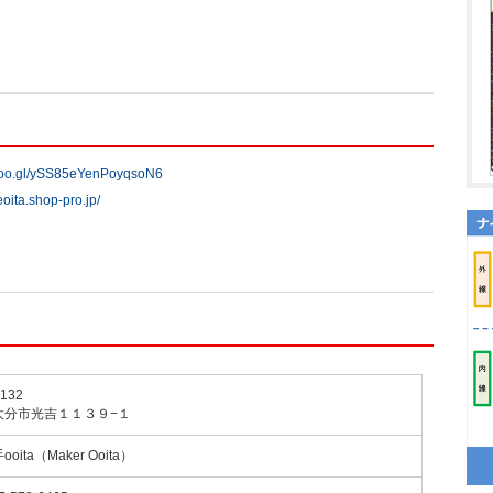
.goo.gl/ySS85eYenPoyqsoN6
teoita.shop-pro.jp/
132
大分市光吉１１３９−１
oita（Maker Ooita）