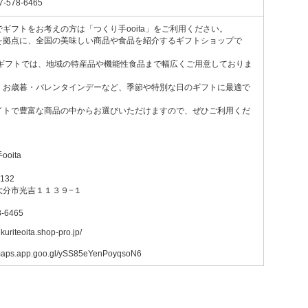
7-578-6465
でギフトをお考えの方は「つくり手ooita」をご利用ください。
を拠点に、全国の美味しい商品や食品を紹介するギフトショップで
 ギフトでは、地域の特産品や機能性食品まで幅広くご用意しておりま
・お歳暮・バレンタインデーなど、季節や特別な日のギフトに最適で
イトで豊富な商品の中からお選びいただけますので、ぜひご利用くだ
oita
132
大分市光吉１１３９−１
8-6465
tukuriteoita.shop-pro.jp/
/maps.app.goo.gl/ySS85eYenPoyqsoN6