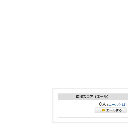
0人
(
エールとは
)