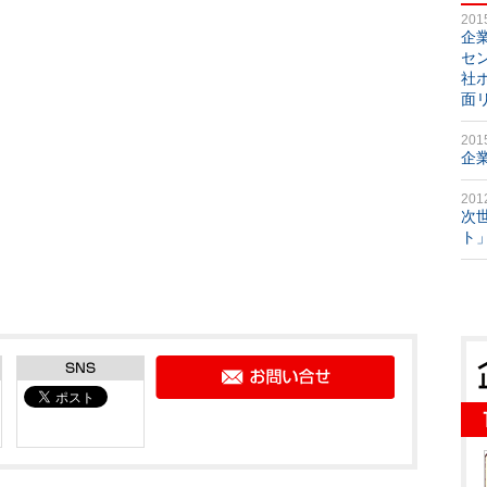
201
企
セ
社
面
201
企
201
次
ト