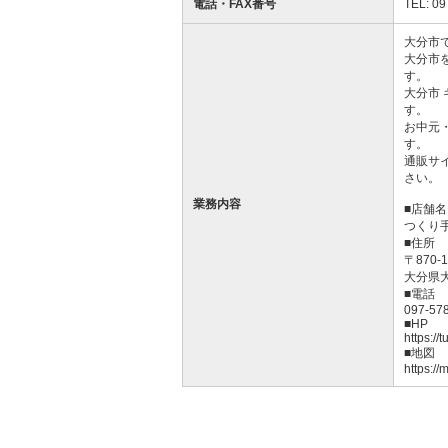
電話・FAX番号
TEL: 09
大分市
大分市
す。
大分市
す。
お中元
す。
通販サ
さい。
業務内容
■店舗名
つくり手o
■住所
〒870-1
大分県
■電話
097-57
■HP
https://
■地図
https:/