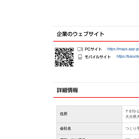
https://maps.app
https://tukuri
〒870-1
住所
大分県
会社名
つくり手o