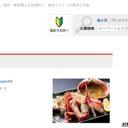
。維持・更新費も完全無料で、独自ドメインの使用も可能。
企業
プレスリ
PoyqsoN6
９−１