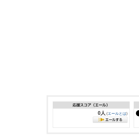
0人
(
エールとは
)