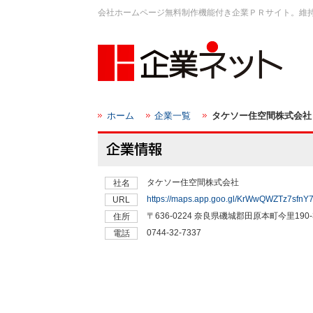
会社ホームページ無料制作機能付き企業ＰＲサイト。維
ホーム
企業一覧
タケソー住空間株式会社
タケソー住空間株式会社
社名
https://maps.app.goo.gl/KrWwQWZTz7sfnY
URL
〒636-0224 奈良県磯城郡田原本町今里190‐
住所
0744-32-7337
電話