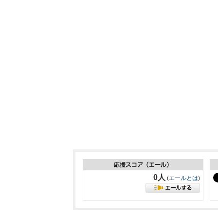
0人
(
エールとは
)