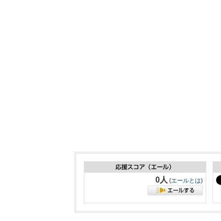
0人
(
エールとは
)