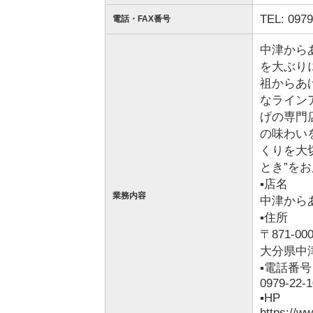
TEL: 0979
電話・FAX番号
中津から
を大ぶり
祖からあ
なライン
げの専門
の味わい
くりを大
とき”を
▪️店名
業務内容
中津から
▪️住所
〒871-00
大分県中
▪️電話番号
0979-22-
▪️HP
https://w