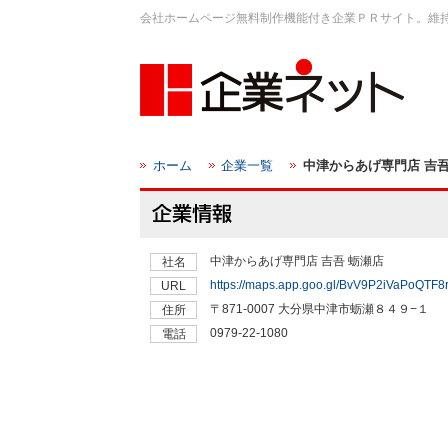
会社ホームページ無料制作機能付き企業ＰＲサイト。維
ホーム
企業一覧
中津からあげ専門店 吉吾
中津からあげ専門店 吉吾 蛎瀬店
社名
https://maps.app.goo.gl/BvV9P2iVaPoQTF8
URL
〒871-0007 大分県中津市蛎瀬８４９−１
住所
0979-22-1080
電話