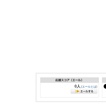
0人
(
エールとは
)