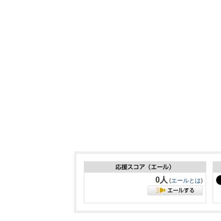
0人
(
エールとは
)