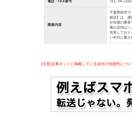
電話・FAX番号
TEL: 04-7160
千葉県柏市で
柏店】は、濃
が自慢の豚骨
業務内容
風の店内は一
充実しており
い年代に愛さ
[注意]企業ネットに掲載している会社の信頼性につい