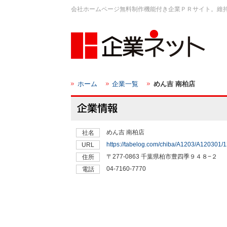
会社ホームページ無料制作機能付き企業ＰＲサイト。維
ホーム
企業一覧
めん吉 南柏店
めん吉 南柏店
社名
https://tabelog.com/chiba/A1203/A120301/
URL
〒277-0863 千葉県柏市豊四季９４８−２
住所
04-7160-7770
電話