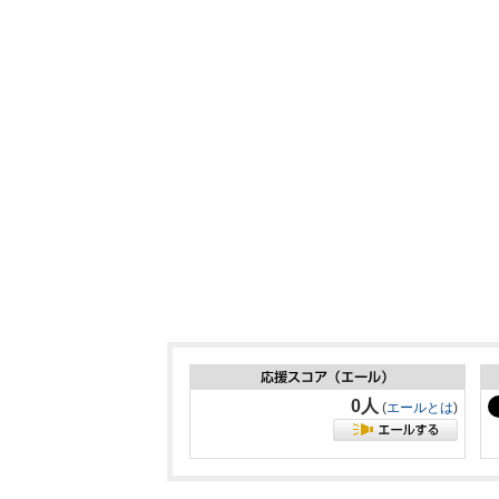
0人
(
エールとは
)