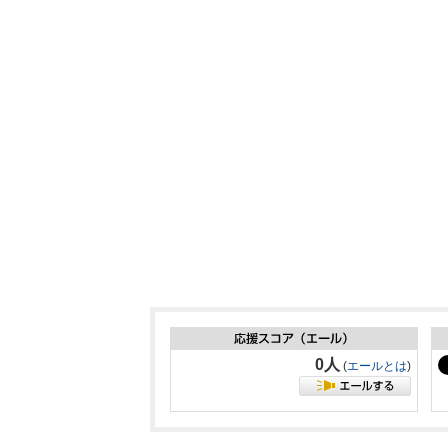
0人
(
エールとは
)