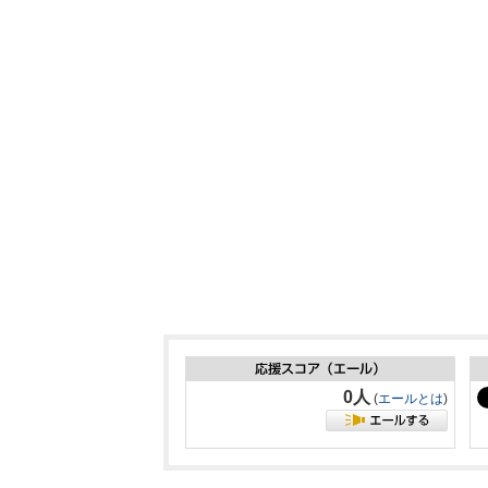
0人
(
エールとは
)