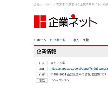
会社ホームページ無料制作機能付き企業ＰＲサイト。維
ホーム
企業一覧
きんこう堂
きんこう堂
社名
https://maps.app.goo.gl/qbuW7cr9g6Wmsx
URL
〒409-3601 山梨県西八代郡市川三郷町市
住所
055-272-0377
電話