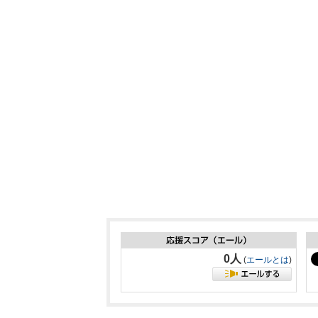
0人
(
エールとは
)