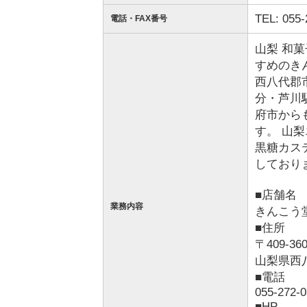
TEL: 055-
電話・FAX番号
山梨 和
すめのき
西八代郡
分・芦川
府市から
す。 山
黒糖カス
しており
■店舗名
業務内容
きんこう
■住所
〒409-36
山梨県西
■電話
055-272-
■HP